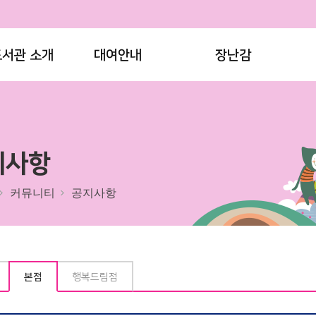
도서관 소개
대여안내
장난감
지사항
커뮤니티
공지사항
본점
행복드림점