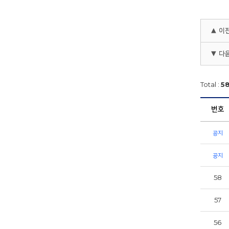
▲ 이
▼ 다
Total :
5
번호
공지
공지
58
57
56