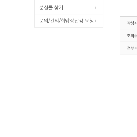
분실물 찾기
문의/건의/희망장난감 요청
작성
조회
첨부