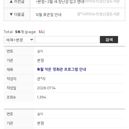
경*시아이누리장난감도서관
▲ 이전글
<본점> 2월 새 장난감 입고 안내
경*시아이누리장난감도서관
▼ 다음글
12월 휴관일 안내
Total :
58
개 (page :
1
/4)
검색
공지
본점
8월 작은 영화관 프로그램 안내
관*자
2026.07.14
1,394
공지
본점