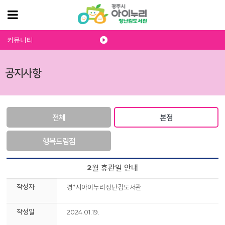
커뮤니티
공지사항
전체
본점
행복드림점
2월 휴관일 안내
작성자
경*시아이누리장난감도서관
작성일
2024.01.19.