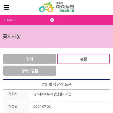
커뮤니티
공지사항
전체
본점
행복드림점
7월 새 장난감 오픈
작성자
경*시아이누리장난감도서관
작성일
2024.07.02.