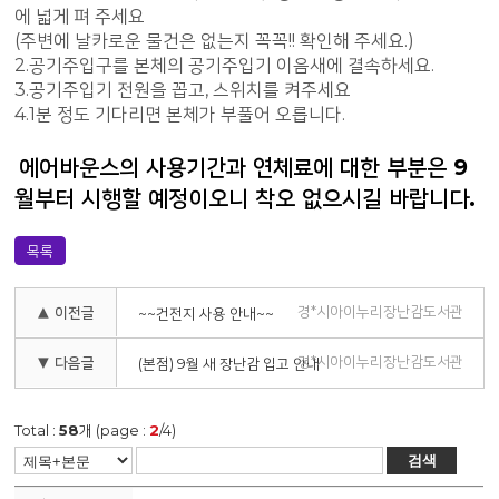
에 넓게 펴 주세요
(주변에 날카로운 물건은 없는지 꼭꼭!! 확인해 주세요.)
2.공기주입구를 본체의 공기주입기 이음새에 결속하세요.
3.공기주입기 전원을 꼽고, 스위치를 켜주세요
4.1분 정도 기다리면 본체가 부풀어 오릅니다.
에어바운스의 사용기간과 연체료에 대한 부분은 9
월부터 시행할 예정이오니 착오 없으시길 바랍니다.
목록
경*시아이누리장난감도서관
▲ 이전글
~~건전지 사용 안내~~
경*시아이누리장난감도서관
▼ 다음글
(본점) 9월 새 장난감 입고 안내
Total :
58
개 (page :
2
/4)
검색