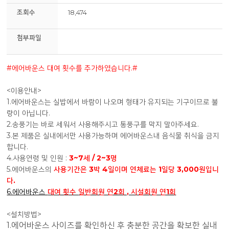
조회수
18,474
첨부파일
#에어바운스 대여 횟수를 추가하였습니다.#
<이용안내>
1.에어바운스는 실밥에서 바람이 나오며 형태가 유지되는 기구이므로 불
량이 아닙니다.
2.송풍기는 바로 세워서 사용해주시고 통풍구를 막지 말아주세요.
3.본 제품은 실내에서만 사용가능하며 에어바운스내 음식물 취식을 금지
합니다.
4.사용연령 및 인원 :
3~7세 / 2~3명
5.에어바운스의
사용기간은 3박 4일이며 연체료는 1일당 3,000원입니
다.
6.에어바운스
대여 횟수
일반회원 연2회 , 시설회원 연1회
<설치방법>
1.에어바운스 사이즈를 확인하신 후 충분한 공간을 확보한 실내