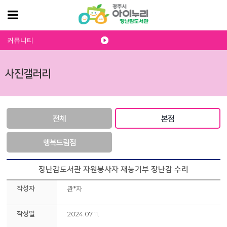
커뮤니티
사진갤러리
전체
본점
행복드림점
장난감도서관 자원봉사자 재능기부 장난감 수리
작성자
관*자
작성일
2024.07.11.