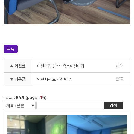
목록
관*자
▲ 이전글
어린이집 견학 - 옥토어린이집
관*자
▼ 다음글
영천시청 도서관 방문
Total :
54
개 (page :
1
/4)
검색