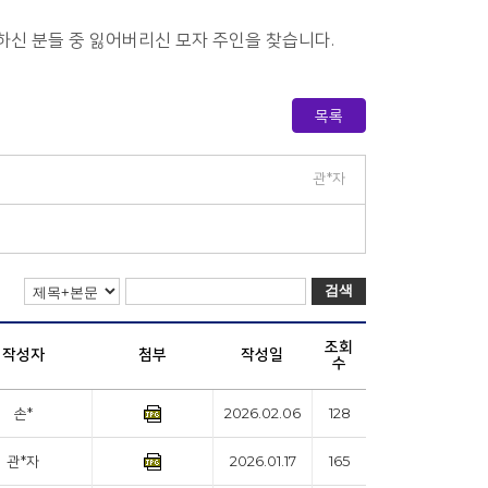
하신 분들 중 잃어버리신 모자 주인을 찾습니다.
목록
관*자
검색
조회
작성자
첨부
작성일
수
손*
2026.02.06
128
관*자
2026.01.17
165