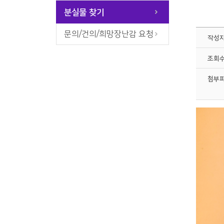
분실물 찾기
문의/건의/희망장난감 요청
작성
조회
첨부