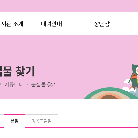
도서관 소개
대여안내
장난감
실물 찾기
커뮤니티
분실물 찾기
본점
행복드림점