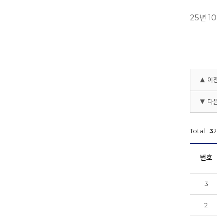
25년 
▲ 이
▼ 다
Total :
3
개
번호
3
2