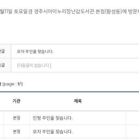
10월11일 토요일경 경주시아이누리장난감도서관 본점(황성동)에 방문
전글
모자 주인을 찾습니다.
음글
[다음글이 없습니다.]
 (page :
1
/1)
기관
제목
본점
인형 주인을 찾습니다.
본점
모자 주인을 찾습니다.