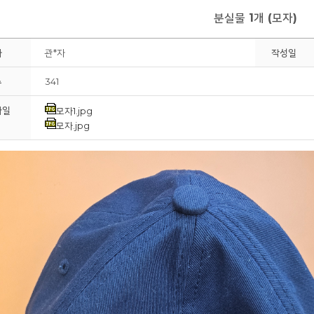
분실물 1개 (모자)
회원
자
관*자
작성일
수
341
파일
모자1.jpg
모자.jpg