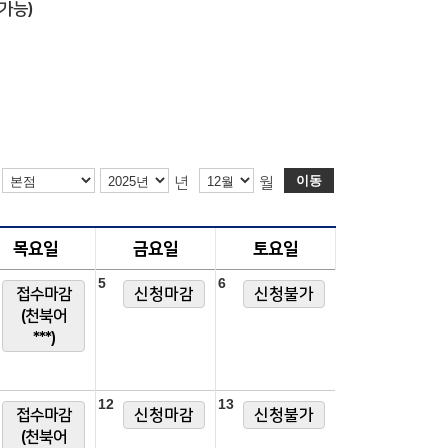
가능)
이동
년
월
목요일
금요일
토요일
5
6
접수마감
신청마감
신청불가
(천북어
***)
12
13
접수마감
신청마감
신청불가
(천북어