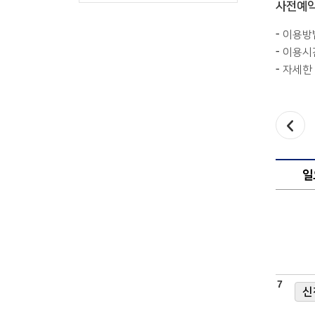
사전예약
이용방법
이용시간
자세한 
다음달
전
일
달
7
신