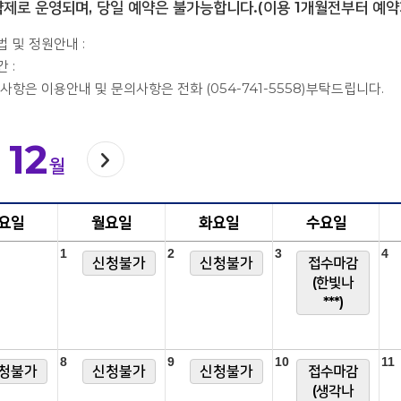
제로 운영되며, 당일 예약은 불가능합니다.(이용 1개월전부터 예약
회원
 및 정원안내 :
 :
사항은 이용안내 및 문의사항은 전화 (054-741-5558)부탁드립니다.
12
이
월
요일
월요일
화요일
수요일
1
2
3
4
신청불가
신청불가
접수마감
(한빛나
***)
8
9
10
11
청불가
신청불가
신청불가
접수마감
(생각나