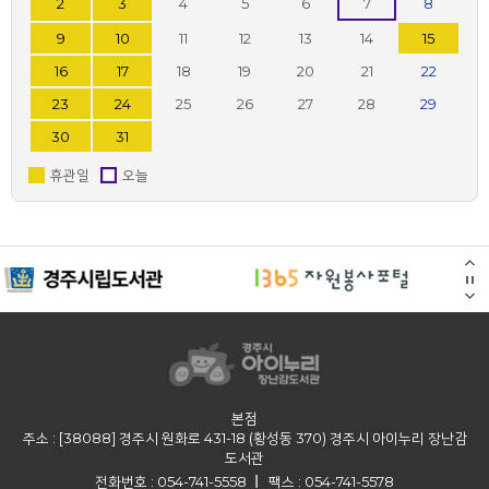
2
3
4
5
6
7
8
9
10
11
12
13
14
15
16
17
18
19
20
21
22
23
24
25
26
27
28
29
30
31
휴관일
오늘
꼬마호랑이 소프트 소리감각공12p
넘버블럭스 사운드 주차타워
본점
주소 : [38088] 경주시 원화로 431-18 (황성동 370) 경주시 아이누리 장난감
도서관
반디 소프트 해양동물
애들랜드 티니핑 사랑의 하츄핑 바이올린
전화번호 : 054-741-5558
팩스 : 054-741-5578