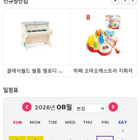
신규장난감
클래식월드 블룸 멜로디 피아노
하페 꼬마오케스트라 지휘자
일정표
08월
2026년
SUN
MON
TUE
WED
THU
FRI
SAT
1
하페 멜로디 롤링 하우스
꼬마호랑이 세계지구본놀이