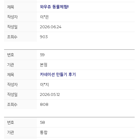
와우쥬 동물체험!
이*은
2026.06.24
903
59
본점
카네이션 만들기 후기
이*지
2026.05.12
808
58
통합