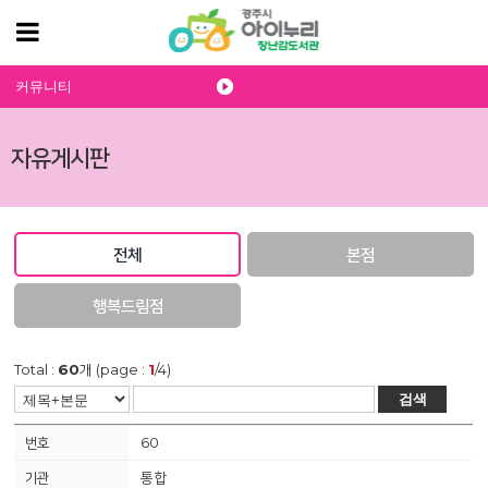
커뮤니티
자유게시판
전체
본점
행복드림점
Total :
60
개 (page :
1
/4)
검색
60
통합