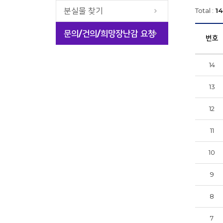
분실물 찾기
Total :
14
문의/건의/희망장난감 요청
번호
14
13
12
11
10
9
8
7