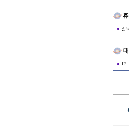
휴
일요
대
1회