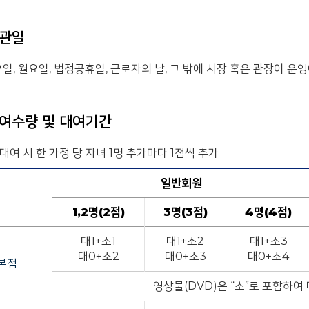
관일
일, 월요일, 법정공휴일, 근로자의 날, 그 밖에 시장 혹은 관장이 
여수량 및 대여기간
 대여 시 한 가정 당 자녀 1명 추가마다 1점씩 추가
일반회원
1,2명(2점)
3명(3점)
4명(4점)
대1+소1
대1+소2
대1+소3
대0+소2
대0+소3
대0+소4
본점
영상물(DVD)은 “소”로 포함하여