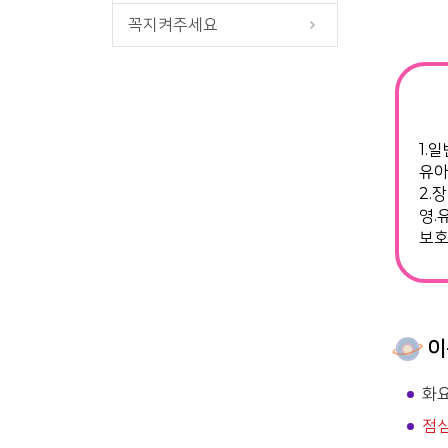
꼭지켜주세요
1.
유아
2.
영.
보
이
화요
점심