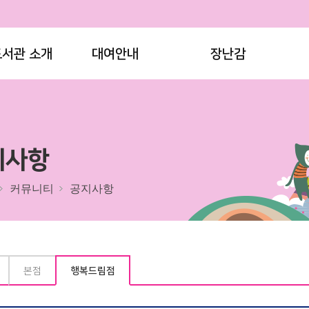
도서관 소개
대여안내
장난감
지사항
커뮤니티
공지사항
본점
행복드림점