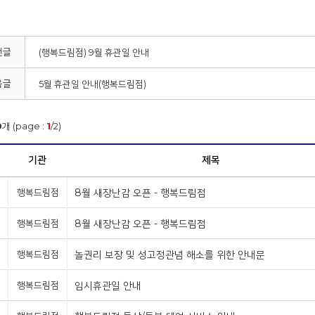
전글
(행복드림점) 9월 휴관일 안내
음글
5월 휴관일 안내(행복드림점)
0
개 (page :
1
/2)
기관
제목
행복드림점
8월 새장난감 오픈 - 행복드림점
행복드림점
8월 새장난감 오픈 - 행복드림점
행복드림점
놀권리 보장 및 성고정관념 해소를 위한 안내문
행복드림점
임시휴관일 안내