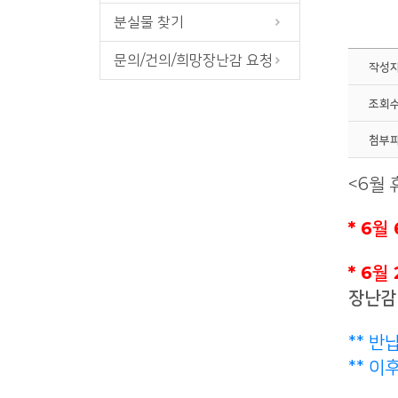
분실물 찾기
문의/건의/희망장난감 요청
작성
조회
첨부
<6월 
* 6월
* 6월
장난감
** 반
** 