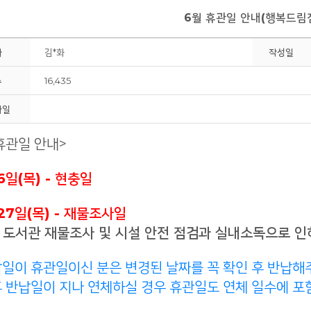
6월 휴관일 안내(행복드림
회원
자
김*화
작성일
수
16,435
파일
휴관일 안내>
 6일(목) - 현충일
 27일(목) - 재물조사일
 도서관 재물조사 및 시설 안전 점검과 실내소독으로 인
납일이 휴관일이신 분은 변경된 날짜를 꼭 확인 후 반납해주
이후 반납일이 지나 연체하실 경우 휴관일도 연체 일수에 포