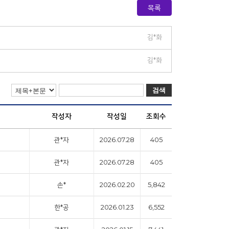
목록
김*화
김*화
검색
작성자
작성일
조회수
관*자
2026.07.28
405
관*자
2026.07.28
405
손*
2026.02.20
5,842
한*공
2026.01.23
6,552