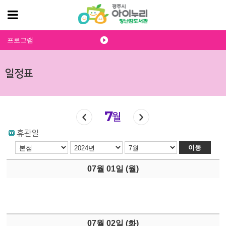
프로그램
일정표
7
월
휴관일
이동
07월 01일 (
월
)
07월 02일 (
화
)