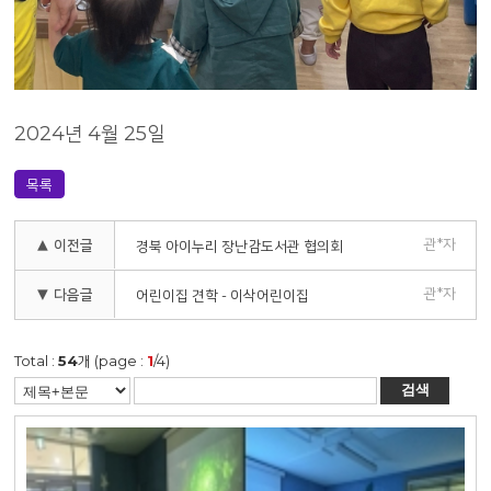
2024년 4월 25일
목록
관*자
▲ 이전글
경북 아이누리 장난감도서관 협의회
관*자
▼ 다음글
어린이집 견학 - 이삭어린이집
Total :
54
개 (page :
1
/4)
검색