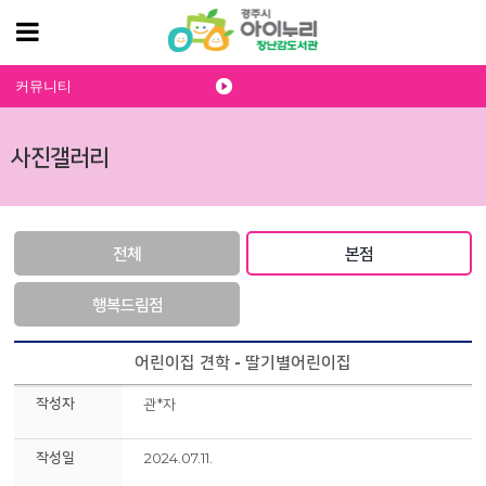
커뮤니티
사진갤러리
전체
본점
행복드림점
어린이집 견학 - 딸기별어린이집
작성자
관*자
작성일
2024.07.11.