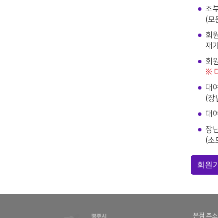
조부
(모
회원
재가
회원
※ 
대여
(장
대여
장난
(소
회원가
본점
주소