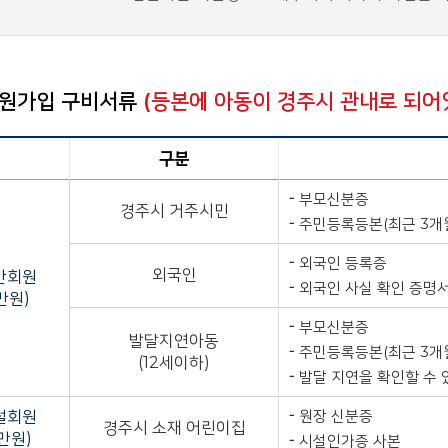
원가입 구비서류
(등본에 아동이 경주시 관내로 되어
구분
부모신분증
경주시 거주시민
주민등록등본(최근 3개월
외국인 등록증
외국인
반회원
외국인 사실 확인 증명서
1만원)
부모신분증
발달지연아동
주민등록등본(최근 3개
(12세이하)
발달 지연을 확인할 수 
원장 신분증
설회원
경주시 소재 어린이집
3만원)
시설인가증 사본