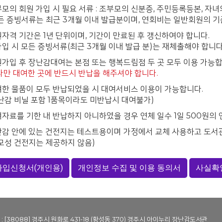
모의 회원 가입 시 필요 서류 : 조부모의 신분증, 주민등록등본, 
든 증빙서류는 최근 3개월 이내 발급분이며, 연회비는 일반회원의 기
자격 기간은 1년 단위이며, 기간이 만료된 후 갱신하여야 합니다.
입 시 모든 증빙서류(최근 3개월 이내 발급 분)는 재체출해야 합니다
가입 후 장난감대여는 본점 또는 행복드림점 두 곳 모두 이용 가능합
다만 대여한 곳에 반드시 반납을 해주셔야 합니다.
한 물품이 모두 반납되었을 시 대여서비스 이용이 가능합니다.
난감 비닐 포함 1품목이라도 미반납시 대여불가)
자료를 기한 내 반납하지 아니하였을 경우 연체 일수 1일 500원의
감 안에 있는 건전지는 테스트용이며 가정에서 교체 사용하고 도서
모성 건전지는 제공하지 않음)
입신청서(개인용)
개인정보 수집 및 이용 동의서
사실확
 : [38088] 경주시 원화로 431-18 (황성동 370) 경주시 아이누리 장난감도서관