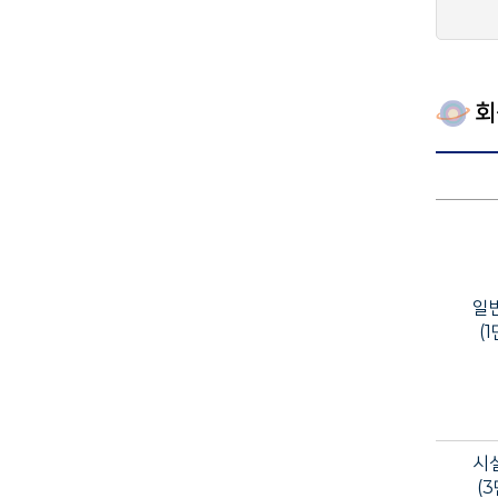
회
일
(
시
(