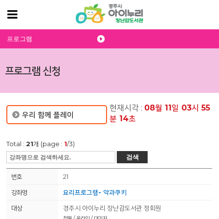
프로그램
프로그램 신청
현재시각 :
08
월
11
일
03
시
55
우리 함께 플레이
분
15
초
Total :
21
개 (page :
1
/3)
검색
21
요리프로그램- 약과쿠키
경주시 아이누리 장난감도서관 정회원
정원 / 온라인 / 대기자