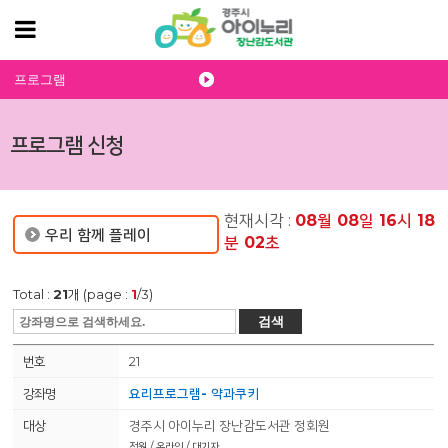
프로그램
프로그램 신청
현재시각 :
08
월
08
일
16
시
18
우리 함께 플레이
분
02
초
Total :
21
개 (page :
1
/3)
검색
21
요리프로그램- 약과쿠키
경주시 아이누리 장난감도서관 정회원
정원 / 온라인 / 대기자